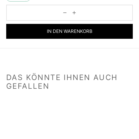
IN DEN WARENKORB
DAS KÖNNTE IHNEN AUCH
GEFALLEN
Dose mit Lederband
Dose mit Nymphe
„negro“
„Esmeralda“
32,00
€
50,00
€