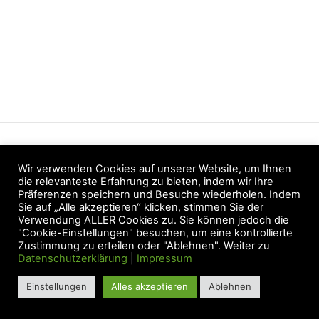
Datenschutz
Wir verwenden Cookies auf unserer Website, um Ihnen
AGB
die relevanteste Erfahrung zu bieten, indem wir Ihre
Präferenzen speichern und Besuche wiederholen. Indem
Widerruf
Sie auf „Alle akzeptieren“ klicken, stimmen Sie der
Verwendung ALLER Cookies zu. Sie können jedoch die
Zahlung & Versand
"Cookie-Einstellungen" besuchen, um eine kontrollierte
Zustimmung zu erteilen oder "Ablehnen". Weiter zu
Impressum
Datenschutzerklärung
|
Impressum
Einstellungen
Alles akzeptieren
Ablehnen
©2021 Katja Löffler |
Folge mir auf Instagram