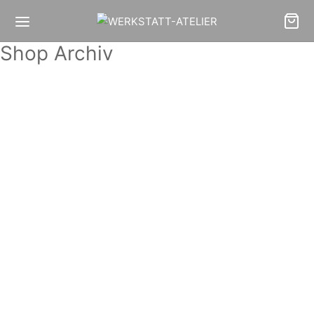
Shop Archiv
Portrait-Becher „Rebecca“
Portrait-Becher „Lydia“
28,00
€
28,00
€
Portrait-Becher „Charlotte“
Portrait-Becher „Flora“
28,00
€
28,00
€