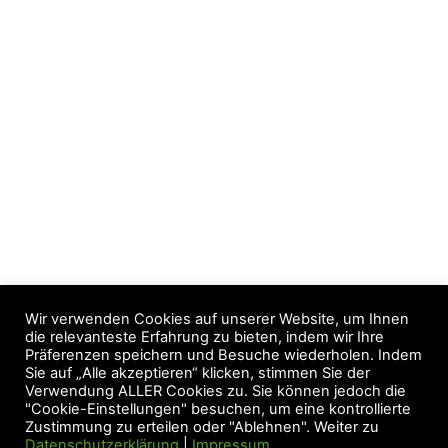
Ring „Lava“
Anhänger „Kiwi“
25,00
€
25,00
€
Wir verwenden Cookies auf unserer Website, um Ihnen
die relevanteste Erfahrung zu bieten, indem wir Ihre
Präferenzen speichern und Besuche wiederholen. Indem
Sie auf „Alle akzeptieren“ klicken, stimmen Sie der
Verwendung ALLER Cookies zu. Sie können jedoch die
1
2
3
"Cookie-Einstellungen" besuchen, um eine kontrollierte
Zustimmung zu erteilen oder "Ablehnen". Weiter zu
Datenschutzerklärung
|
Impressum