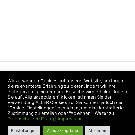
Portrait-Becher „Hilde“
Portrait-Becher „Edith“
28,00
€
28,00
€
Portrait-Becher „Grete“
Portrait-Becher
„Jolanda“
28,00
€
28,00
€
Datenschutz
Wir verwenden Cookies auf unserer Website, um Ihnen
AGB
die relevanteste Erfahrung zu bieten, indem wir Ihre
Präferenzen speichern und Besuche wiederholen. Indem
Widerruf
Sie auf „Alle akzeptieren“ klicken, stimmen Sie der
Verwendung ALLER Cookies zu. Sie können jedoch die
Zahlung & Versand
"Cookie-Einstellungen" besuchen, um eine kontrollierte
Zustimmung zu erteilen oder "Ablehnen". Weiter zu
Impressum
Datenschutzerklärung
|
Impressum
Einstellungen
Alles akzeptieren
Ablehnen