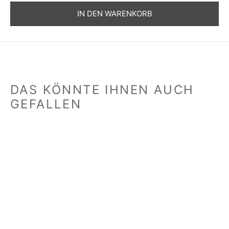
IN DEN WARENKORB
DAS KÖNNTE IHNEN AUCH
GEFALLEN
Knoblauch-Ingwer-
Knoblauch-Ingwer-
Reibe „Fisch“
Reibe „Nixe“
20,00
€
20,00
€