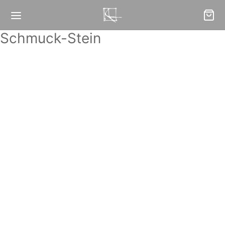
Schmuck-Stein
Anhänger „Weiss“
Ring „Weiss“
25,00
€
25,00
€