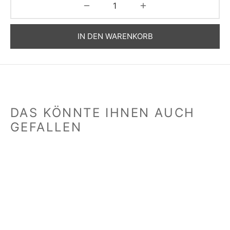
IN DEN WARENKORB
DAS KÖNNTE IHNEN AUCH
GEFALLEN
Ring „Wasserfall“
Anhänger „Orange“
25,00
€
25,00
€